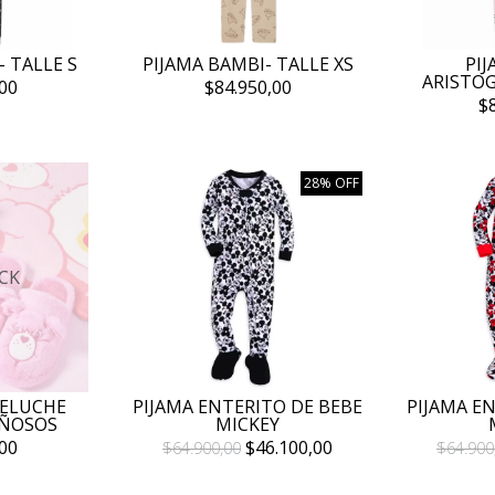
- TALLE S
PIJAMA BAMBI- TALLE XS
PI
ARISTOG
00
$84.950,00
$
28% OFF
CK
PELUCHE
PIJAMA ENTERITO DE BEBE
PIJAMA E
IÑOSOS
MICKEY
00
$46.100,00
$64.900,00
$64.900