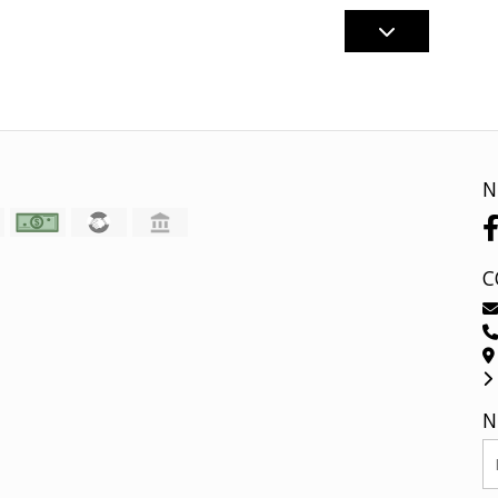
N
C
N