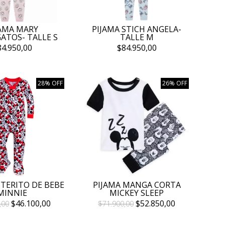
JAMA MARY
PIJAMA STICH ANGELA-
ATOS- TALLE S
TALLE M
84.950,00
$84.950,00
28% OFF
26% OFF
NTERITO DE BEBE
PIJAMA MANGA CORTA
MINNIE
MICKEY SLEEP
$46.100,00
$52.850,00
,00
$71.900,00