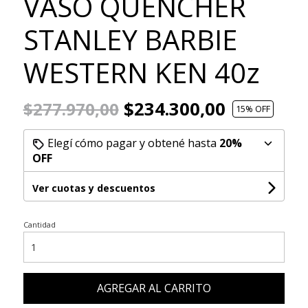
VASO QUENCHER
STANLEY BARBIE
WESTERN KEN 40z
$234.300,00
$277.970,00
15
% OFF
Elegí cómo pagar y obtené hasta
20%
OFF
Ver cuotas y descuentos
Cantidad
AGREGAR AL CARRITO