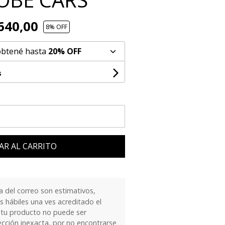
640,00
8
% OFF
obtené hasta
20% OFF
s
AR AL CARRITO
 del correo son estimativos,
 hábiles una ves acreditado el
 tu producto no puede ser
ección inexacta, por no encontrarse