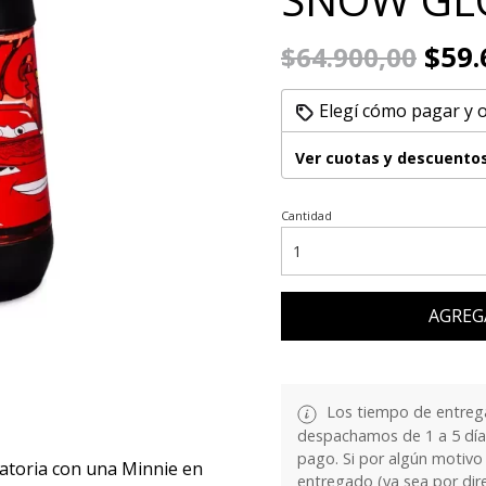
$59.
$64.900,00
Elegí cómo pagar y 
Ver cuotas y descuento
Cantidad
AGREG
Los tiempo de entrega
despachamos de 1 a 5 días
pago. Si por algún motivo
ratoria con una Minnie en
entregado (ya sea por dir