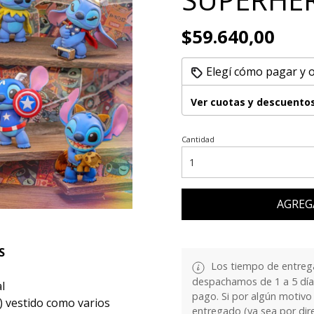
$59.640,00
Elegí cómo pagar y 
Ver cuotas y descuento
Cantidad
AGREG
S
Los tiempo de entrega
despachamos de 1 a 5 días
l
pago. Si por algún motivo
) vestido como varios
entregado (ya sea por dir