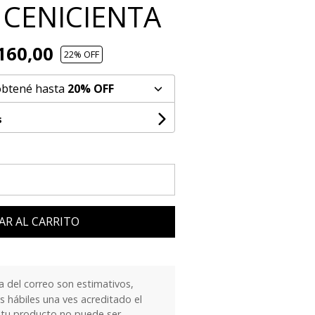
 CENICIENTA
160,00
22
% OFF
obtené hasta
20% OFF
s
AR AL CARRITO
 del correo son estimativos,
 hábiles una ves acreditado el
 tu producto no puede ser