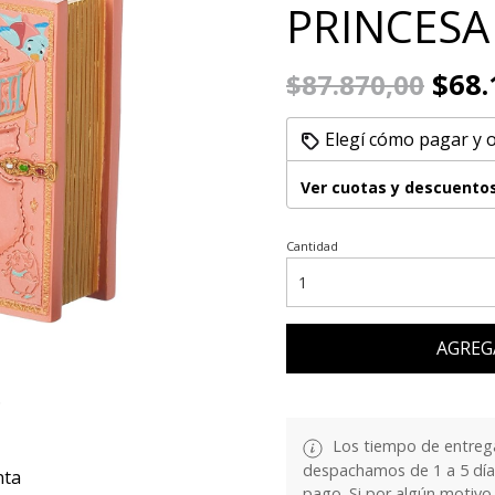
PRINCESA
$68.
$87.870,00
Elegí cómo pagar y 
Ver cuotas y descuento
Cantidad
AGREG
.
Los tiempo de entrega
despachamos de 1 a 5 días
nta
pago. Si por algún motivo