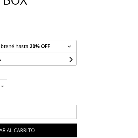
obtené hasta
20% OFF
s
AR AL CARRITO